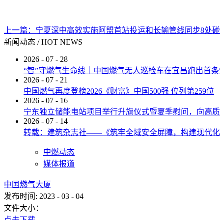
上一篇：
宁夏深中高效实施阿盟首站投运和长输管线同步8处
新闻动态
/
HOT NEWS
2026
-
07
-
28
“智”守燃气生命线｜中国燃气无人巡检车在宜昌跑出首条
2026
-
07
-
21
中国燃气再度登榜2026《财富》中国500强 位列第259位
2026
-
07
-
16
宁东独立储能电站项目举行升旗仪式暨夏季慰问，向高质
2026
-
07
-
14
转载：建筑杂志社——《筑牢全域安全屏障，构建现代化
中燃动态
媒体报道