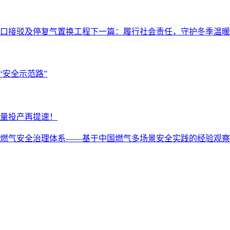
碰口接驳及停复气置换工程
下一篇：
履行社会责任，守护冬季温暖
“安全示范路”
量投产再提速！
燃气安全治理体系——基于中国燃气多场景安全实践的经验观察