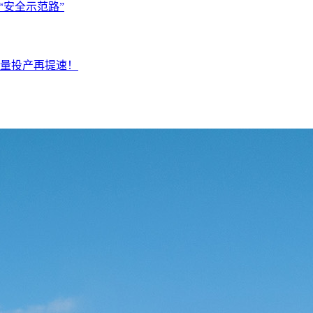
“安全示范路”
量投产再提速！