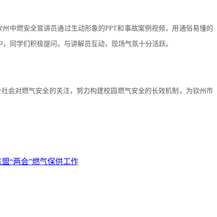
州中燃安全宣讲员通过生动形象的PPT和事故案例视频，用通俗易懂的
中，同学们积极提问，与讲解员互动，现场气氛十分活跃。
个社会对燃气安全的关注，努力构建校园燃气安全的长效机制，为钦州市
盟“两会”燃气保供工作