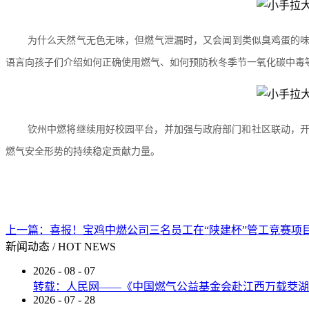
为什么天然气无色无味，但燃气泄漏时，又会闻到类似臭鸡蛋的味
语言向孩子们介绍如何正确使用燃气、如何预防秋冬季节一氧化碳中毒
钦州中燃将继续用好校园平台，并加强与政府部门和社区联动，开
燃气安全形势的持续稳定贡献力量。
上一篇：
喜报！宝鸡中燃公司三名员工在“陕建杯”管工竞赛项目
新闻动态
/
HOT NEWS
2026
-
08
-
07
转载：人民网——《中国燃气公益基金会赴江西万载茭湖
2026
-
07
-
28