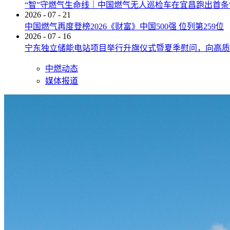
“智”守燃气生命线｜中国燃气无人巡检车在宜昌跑出首条
2026
-
07
-
21
中国燃气再度登榜2026《财富》中国500强 位列第259位
2026
-
07
-
16
宁东独立储能电站项目举行升旗仪式暨夏季慰问，向高质
中燃动态
媒体报道