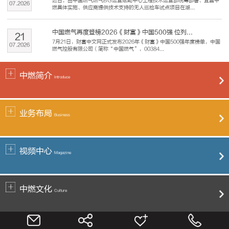
近日，由中国燃气燃气BG运营赋能中心工程技术运营部统筹部署、宜昌中
07
.
2026
燃具体实施、供应商提供技术支持的无人巡检车试点项目在湖...
中国燃气再度登榜2026《财富》中国500强 位列...
21
7月21日，财富中文网正式发布2026年《财富》中国500强年度榜单，中国
07
.
2026
燃气控股有限公司（简称“中国燃气”，00384...
中燃简介
Introduce
业务布局
Business
视频中心
Magazine
中燃文化
Culture