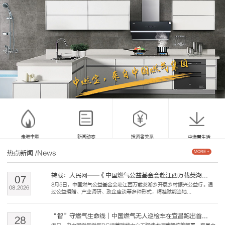
走进中燃
新闻动态
投资者关系
中燃慧生活
热点新闻
/News
MORE +
转载：人民网——《中国燃气公益基金会赴江西万载茭湖...
07
8月5日，中国燃气公益基金会赴江西万载茭湖乡开展乡村振兴公益行。通
08
.
2026
过公益捐赠、产业调研、政企座谈等多种形式，精准赋能当地...
“智”守燃气生命线｜中国燃气无人巡检车在宜昌跑出首...
28