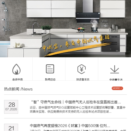
走进中燃
新闻动态
投资者关系
中燃慧生活
热点新闻
/News
MORE +
“智”守燃气生命线｜中国燃气无人巡检车在宜昌跑出首...
28
近日，由中国燃气燃气BG运营赋能中心工程技术运营部统筹部署、宜昌中
07
.
2026
燃具体实施、供应商提供技术支持的无人巡检车试点项目在湖...
中国燃气再度登榜2026《财富》中国500强 位列...
21