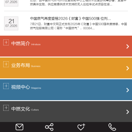
近日，由中国燃气燃气BG运营赋能中心工程技术运营部统筹部署、宜昌中
07
.
2026
燃具体实施、供应商提供技术支持的无人巡检车试点项目在湖...
中国燃气再度登榜2026《财富》中国500强 位列...
21
7月21日，财富中文网正式发布2026年《财富》中国500强年度榜单，中国
07
.
2026
燃气控股有限公司（简称“中国燃气”，00384...
中燃简介
Introduce
业务布局
Business
视频中心
Magazine
中燃文化
Culture