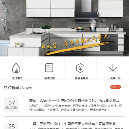
走进中燃
新闻动态
投资者关系
中燃慧生活
热点新闻
/News
MORE +
转载：人民网——《中国燃气公益基金会赴江西万载茭湖...
07
8月5日，中国燃气公益基金会赴江西万载茭湖乡开展乡村振兴公益行。通
08
.
2026
过公益捐赠、产业调研、政企座谈等多种形式，精准赋能当地...
“智”守燃气生命线｜中国燃气无人巡检车在宜昌跑出首...
28