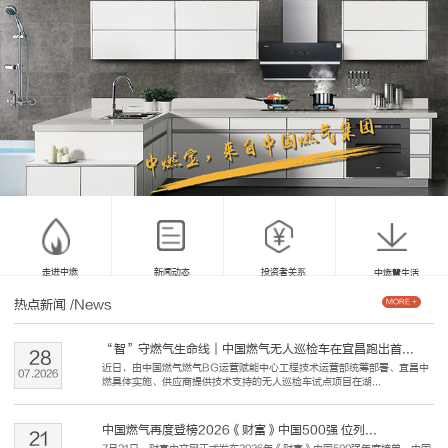
走进中燃
新闻动态
投资者关系
中燃慧生活
热点新闻
/News
MORE +
“智”守燃气生命线｜中国燃气无人巡检车在宜昌跑出首...
28
近日，由中国燃气燃气BG运营赋能中心工程技术运营部统筹部署、宜昌中
07
.
2026
燃具体实施、供应商提供技术支持的无人巡检车试点项目在湖...
中国燃气再度登榜2026《财富》中国500强 位列...
21