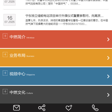
7月21日，财富中文网正式发布2026年《财富》中国500强年度榜单，中国
07
.
2026
燃气控股有限公司（简称“中国燃气”，00384...
宁东独立储能电站项目举行升旗仪式暨夏季慰问，向高质...
16
盛夏七月，热浪滚滚，持续的高温酷暑考验着每一位建设者的意志。在中国
07
.
2026
燃气旗下规模最大的储能项目——宁东800MW/1600...
中燃简介
Introduce
业务布局
Business
视频中心
Magazine
中燃文化
Culture