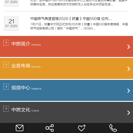
近日，由中国燃气燃气BG运营赋能中心工程技术运营部统筹部署、宜昌中
07
.
2026
燃具体实施、供应商提供技术支持的无人巡检车试点项目在湖...
中国燃气再度登榜2026《财富》中国500强 位列...
21
7月21日，财富中文网正式发布2026年《财富》中国500强年度榜单，中国
07
.
2026
燃气控股有限公司（简称“中国燃气”，00384...
中燃简介
Introduce
业务布局
Business
视频中心
Magazine
中燃文化
Culture