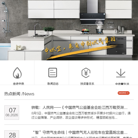
走进中燃
新闻动态
投资者关系
中燃慧生活
热点新闻
/News
MORE +
转载：人民网——《中国燃气公益基金会赴江西万载茭湖...
07
8月5日，中国燃气公益基金会赴江西万载茭湖乡开展乡村振兴公益行。通
08
.
2026
过公益捐赠、产业调研、政企座谈等多种形式，精准赋能当地...
“智”守燃气生命线｜中国燃气无人巡检车在宜昌跑出首...
28