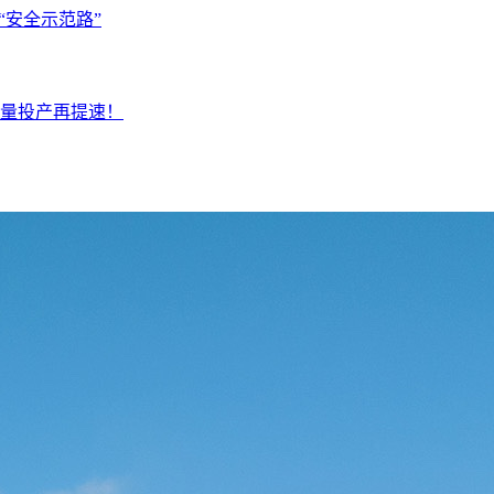
“安全示范路”
量投产再提速！