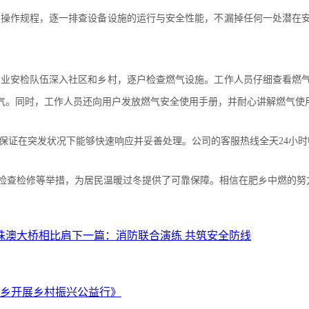
的操作规程，逐一排查设备设施的运行与安全性能，不漏掉任何一处潜在
专业安检队伍深入社区和乡村，逐户检查燃气设施。工作人员仔细查看燃
气。同时，工作人员还向用户发放燃气安全使用手册，并耐心讲解燃气使
保证在突发状况下能够快速响应并妥善处理。公司的客服热线全天24小
面检查检修等举措，为居民温暖过冬提供了可靠保障。相信在肥乡中燃的
珠澳大桥相比肩
下一篇：
消防联合演练 共筑安全防线
乡开展乡村振兴公益行》