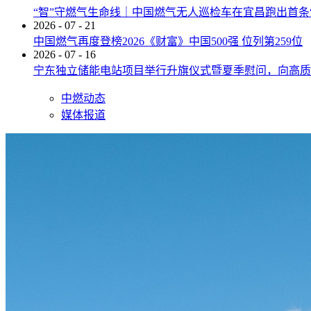
“智”守燃气生命线｜中国燃气无人巡检车在宜昌跑出首条
2026
-
07
-
21
中国燃气再度登榜2026《财富》中国500强 位列第259位
2026
-
07
-
16
宁东独立储能电站项目举行升旗仪式暨夏季慰问，向高质
中燃动态
媒体报道