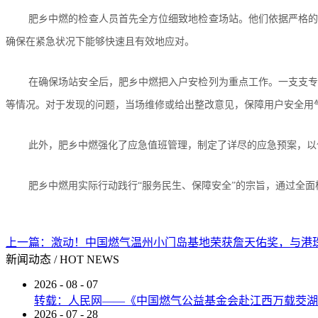
肥乡中燃的检查人员首先全方位细致地检查场站。他们依据严格
确保在紧急状况下能够快速且有效地应对。
在确保场站安全后，肥乡中燃把入户安检列为重点工作。一支支
等情况。对于发现的问题，当场维修或给出整改意见，保障用户安全用
此外，肥乡中燃强化了应急值班管理，制定了详尽的应急预案，以
肥乡中燃用实际行动践行“服务民生、保障安全”的宗旨，通过全
上一篇：
激动！中国燃气温州小门岛基地荣获詹天佑奖，与港
新闻动态
/
HOT NEWS
2026
-
08
-
07
转载：人民网——《中国燃气公益基金会赴江西万载茭湖
2026
-
07
-
28