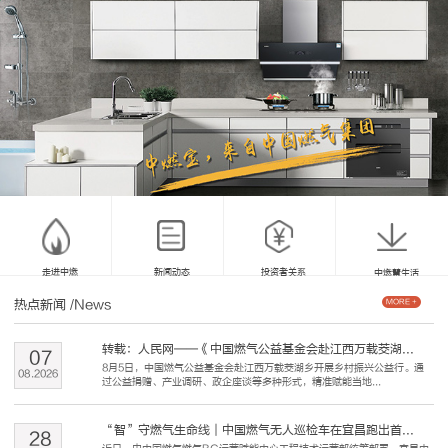
走进中燃
新闻动态
投资者关系
中燃慧生活
热点新闻
/News
MORE +
转载：人民网——《中国燃气公益基金会赴江西万载茭湖...
07
8月5日，中国燃气公益基金会赴江西万载茭湖乡开展乡村振兴公益行。通
08
.
2026
过公益捐赠、产业调研、政企座谈等多种形式，精准赋能当地...
“智”守燃气生命线｜中国燃气无人巡检车在宜昌跑出首...
28