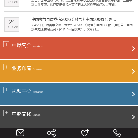
近日，由中国燃气燃气BG运营赋能中心工程技术运营部统筹部署、宜昌中
07
.
2026
燃具体实施、供应商提供技术支持的无人巡检车试点项目在湖...
中国燃气再度登榜2026《财富》中国500强 位列...
21
7月21日，财富中文网正式发布2026年《财富》中国500强年度榜单，中国
07
.
2026
燃气控股有限公司（简称“中国燃气”，00384...
中燃简介
Introduce
业务布局
Business
视频中心
Magazine
中燃文化
Culture