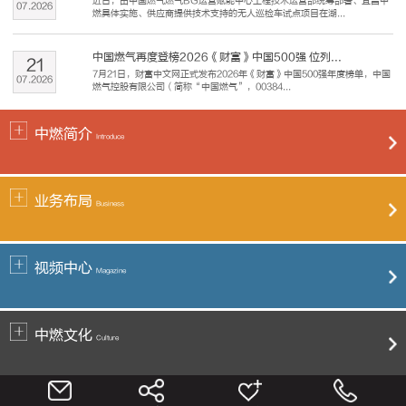
近日，由中国燃气燃气BG运营赋能中心工程技术运营部统筹部署、宜昌中
07
.
2026
燃具体实施、供应商提供技术支持的无人巡检车试点项目在湖...
中国燃气再度登榜2026《财富》中国500强 位列...
21
7月21日，财富中文网正式发布2026年《财富》中国500强年度榜单，中国
07
.
2026
燃气控股有限公司（简称“中国燃气”，00384...
中燃简介
Introduce
业务布局
Business
视频中心
Magazine
中燃文化
Culture