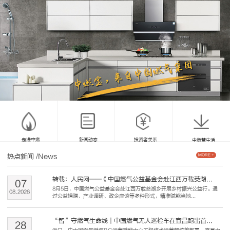
走进中燃
新闻动态
投资者关系
中燃慧生活
热点新闻
/News
MORE +
转载：人民网——《中国燃气公益基金会赴江西万载茭湖...
07
8月5日，中国燃气公益基金会赴江西万载茭湖乡开展乡村振兴公益行。通
08
.
2026
过公益捐赠、产业调研、政企座谈等多种形式，精准赋能当地...
“智”守燃气生命线｜中国燃气无人巡检车在宜昌跑出首...
28