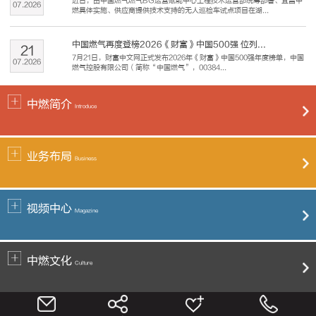
近日，由中国燃气燃气BG运营赋能中心工程技术运营部统筹部署、宜昌中
07
.
2026
燃具体实施、供应商提供技术支持的无人巡检车试点项目在湖...
中国燃气再度登榜2026《财富》中国500强 位列...
21
7月21日，财富中文网正式发布2026年《财富》中国500强年度榜单，中国
07
.
2026
燃气控股有限公司（简称“中国燃气”，00384...
中燃简介
Introduce
业务布局
Business
视频中心
Magazine
中燃文化
Culture