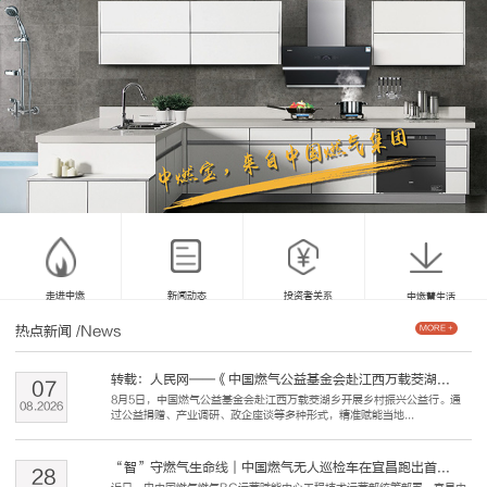
走进中燃
新闻动态
投资者关系
中燃慧生活
热点新闻
/News
MORE +
转载：人民网——《中国燃气公益基金会赴江西万载茭湖...
07
8月5日，中国燃气公益基金会赴江西万载茭湖乡开展乡村振兴公益行。通
08
.
2026
过公益捐赠、产业调研、政企座谈等多种形式，精准赋能当地...
“智”守燃气生命线｜中国燃气无人巡检车在宜昌跑出首...
28