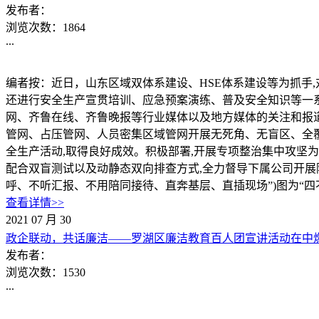
发布者：
浏览次数：
1864
...
编者按：近日，山东区域双体系建设、HSE体系建设等为抓手
还进行安全生产宣贯培训、应急预案演练、普及安全知识等一
网、齐鲁在线、齐鲁晚报等行业媒体以及地方媒体的关注和报道。
管网、占压管网、人员密集区域管网开展无死角、无盲区、全覆
全生产活动,取得良好成效。积极部署,开展专项整治集中攻坚为
配合双盲测试以及动静态双向排查方式,全力督导下属公司开展
呼、不听汇报、不用陪同接待、直奔基层、直插现场”)图为“四
查看详情>>
2021
07
月
30
政企联动，共话廉洁——罗湖区廉洁教育百人团宣讲活动在中
发布者：
浏览次数：
1530
...