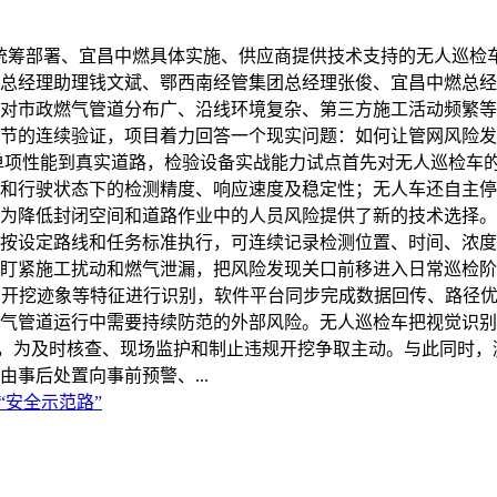
统筹部署、宜昌中燃具体实施、供应商提供技术支持的无人巡检
总经理助理钱文斌、鄂西南经管集团总经理张俊、宜昌中燃总经
对市政燃气管道分布广、沿线环境复杂、第三方施工活动频繁等
节的连续验证，项目着力回答一个现实问题：如何让管网风险发
单项性能到真实道路，检验设备实战能力试点首先对无人巡检车
和行驶状态下的检测精度、响应速度及稳定性；无人车还自主停
为降低封闭空间和道路作业中的人员风险提供了新的技术选择。
按设定路线和任务标准执行，可连续记录检测位置、时间、浓度
盯紧施工扰动和燃气泄漏，把风险发现关口前移进入日常巡检阶
、开挖迹象等特征进行识别，软件平台同步完成数据回传、路径
气管道运行中需要持续防范的外部风险。无人巡检车把视觉识别
时间，为及时核查、现场监护和制止违规开挖争取主动。与此同时
事后处置向事前预警、...
“安全示范路”