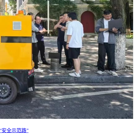
“安全示范路”