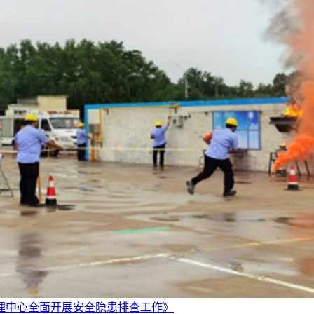
理中心全面开展安全隐患排查工作》