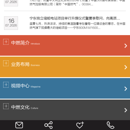
7月21日，财富中文网正式发布2026年《财富》中国500强年度榜单，中国
07
.
2026
燃气控股有限公司（简称“中国燃气”，00384...
宁东独立储能电站项目举行升旗仪式暨夏季慰问，向高质...
16
盛夏七月，热浪滚滚，持续的高温酷暑考验着每一位建设者的意志。在中国
07
.
2026
燃气旗下规模最大的储能项目——宁东800MW/1600...
中燃简介
Introduce
业务布局
Business
视频中心
Magazine
中燃文化
Culture