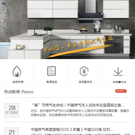
走进中燃
新闻动态
投资者关系
中燃慧生活
热点新闻
/News
MORE +
“智”守燃气生命线｜中国燃气无人巡检车在宜昌跑出首...
28
近日，由中国燃气燃气BG运营赋能中心工程技术运营部统筹部署、宜昌中
07
.
2026
燃具体实施、供应商提供技术支持的无人巡检车试点项目在湖...
中国燃气再度登榜2026《财富》中国500强 位列...
21