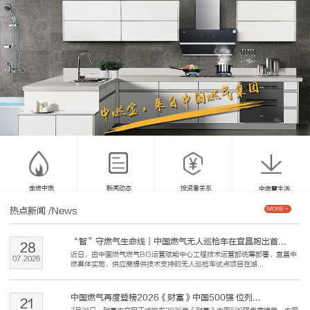
走进中燃
新闻动态
投资者关系
中燃慧生活
热点新闻
/News
MORE +
“智”守燃气生命线｜中国燃气无人巡检车在宜昌跑出首...
28
近日，由中国燃气燃气BG运营赋能中心工程技术运营部统筹部署、宜昌中
07
.
2026
燃具体实施、供应商提供技术支持的无人巡检车试点项目在湖...
中国燃气再度登榜2026《财富》中国500强 位列...
21