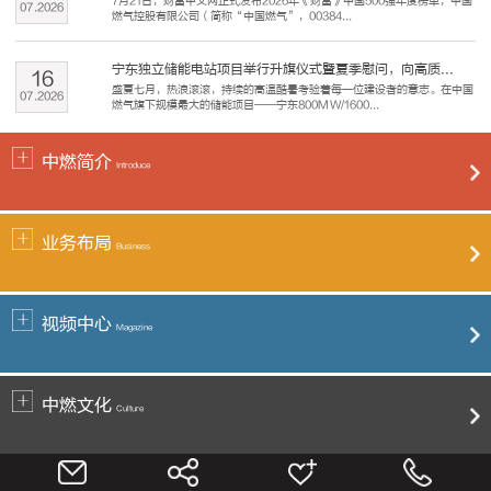
7月21日，财富中文网正式发布2026年《财富》中国500强年度榜单，中国
07
.
2026
燃气控股有限公司（简称“中国燃气”，00384...
宁东独立储能电站项目举行升旗仪式暨夏季慰问，向高质...
16
盛夏七月，热浪滚滚，持续的高温酷暑考验着每一位建设者的意志。在中国
07
.
2026
燃气旗下规模最大的储能项目——宁东800MW/1600...
中燃简介
Introduce
业务布局
Business
视频中心
Magazine
中燃文化
Culture