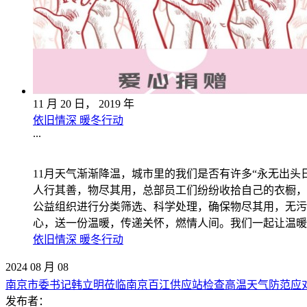
11
月
20
日，
2019
年
依旧情深 暖冬行动
...
11月天气渐渐降温，城市里的我们是否有许多“永无出头
人行其善，物尽其用，总部员工们纷纷收拾自己的衣橱，把
公益组织进行分类筛选、科学处理，确保物尽其用，无污
心，送一份温暖，传递关怀，燃情人间。我们一起让温暖
依旧情深 暖冬行动
2024
08
月
08
南京市委书记韩立明莅临南京百江供应站检查高温天气防范应
发布者：