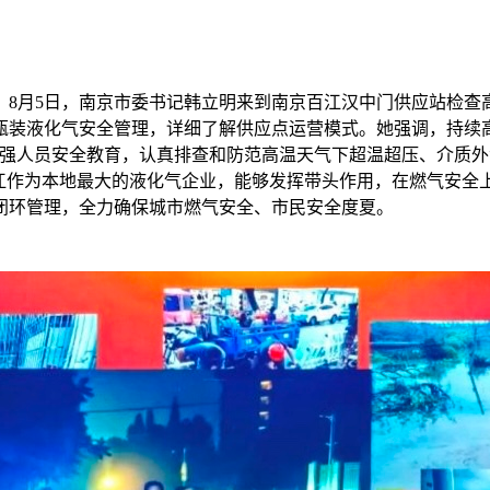
。8月5日，南京市委书记韩立明来到南京百江汉中门供应站检查
瓶装液化气安全管理，详细了解供应点运营模式。她强调，持续
加强人员安全教育，认真排查和防范高温天气下超温超压、介质
百江作为本地最大的液化气企业，能够发挥带头作用，在燃气安全
闭环管理，全力确保城市燃气安全、市民安全度夏。