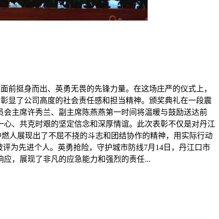
灾难面前挺身而出、英勇无畏的先锋力量。在这场庄严的仪式上，
号，彰显了公司高度的社会责任感和担当精神。颁奖典礼在一段震
员会主席许秀兰、副主席陈燕燕第一时间将温暖与鼓励送达前
一心、共克时艰的坚定信念和深厚情谊。此次表彰不仅是对丹江
，中燃人展现出了不屈不挠的斗志和团结协作的精神，用实际行动
评为先进个人。英勇抢险，守护城市防线7月14日，丹江口市
，展现了非凡的应急能力和强烈的责任...