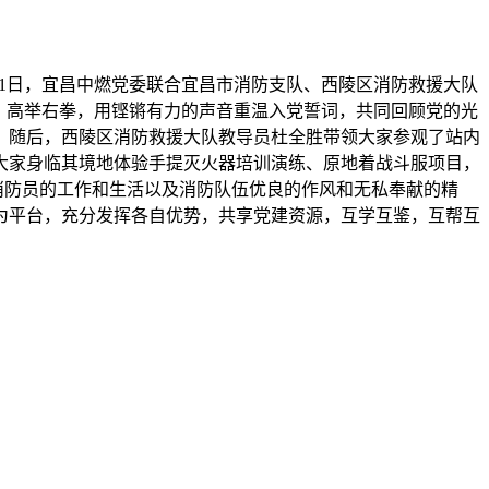
月1日，宜昌中燃党委联合宜昌市消防支队、西陵区消防救援大队
、高举右拳，用铿锵有力的声音重温入党誓词，共同回顾党的光
。随后，西陵区消防救援大队教导员杜全胜带领大家参观了站内
大家身临其境地体验手提灭火器培训演练、原地着战斗服项目，
消防员的工作和生活以及消防队伍优良的作风和无私奉献的精
为平台，充分发挥各自优势，共享党建资源，互学互鉴，互帮互