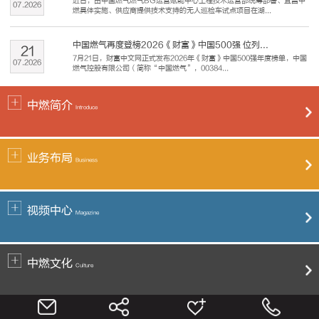
近日，由中国燃气燃气BG运营赋能中心工程技术运营部统筹部署、宜昌中
07
.
2026
燃具体实施、供应商提供技术支持的无人巡检车试点项目在湖...
中国燃气再度登榜2026《财富》中国500强 位列...
21
7月21日，财富中文网正式发布2026年《财富》中国500强年度榜单，中国
07
.
2026
燃气控股有限公司（简称“中国燃气”，00384...
中燃简介
Introduce
业务布局
Business
视频中心
Magazine
中燃文化
Culture