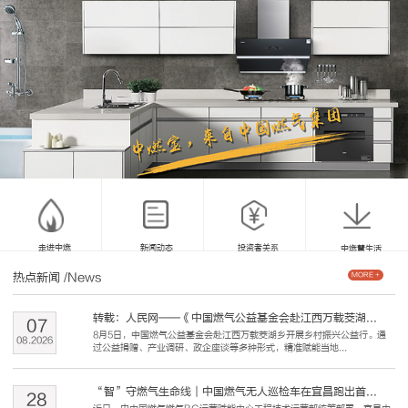
走进中燃
新闻动态
投资者关系
中燃慧生活
热点新闻
/News
MORE +
转载：人民网——《中国燃气公益基金会赴江西万载茭湖...
07
8月5日，中国燃气公益基金会赴江西万载茭湖乡开展乡村振兴公益行。通
08
.
2026
过公益捐赠、产业调研、政企座谈等多种形式，精准赋能当地...
“智”守燃气生命线｜中国燃气无人巡检车在宜昌跑出首...
28