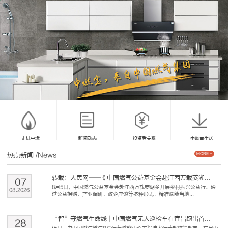
走进中燃
新闻动态
投资者关系
中燃慧生活
热点新闻
/News
MORE +
转载：人民网——《中国燃气公益基金会赴江西万载茭湖...
07
8月5日，中国燃气公益基金会赴江西万载茭湖乡开展乡村振兴公益行。通
08
.
2026
过公益捐赠、产业调研、政企座谈等多种形式，精准赋能当地...
“智”守燃气生命线｜中国燃气无人巡检车在宜昌跑出首...
28