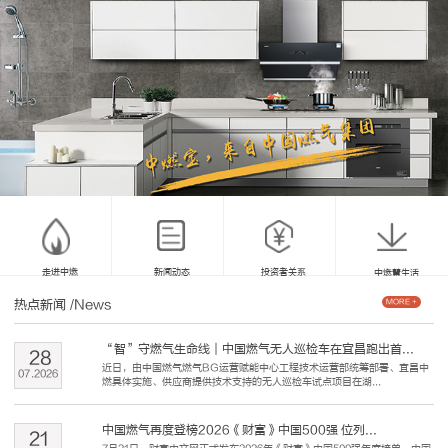
走进中燃
新闻动态
投资者关系
中燃慧生活
热点新闻
/News
MORE +
“智”守燃气生命线｜中国燃气无人巡检车在宜昌跑出首...
28
近日，由中国燃气燃气BG运营赋能中心工程技术运营部统筹部署、宜昌中
07
.
2026
燃具体实施、供应商提供技术支持的无人巡检车试点项目在湖...
中国燃气再度登榜2026《财富》中国500强 位列...
21