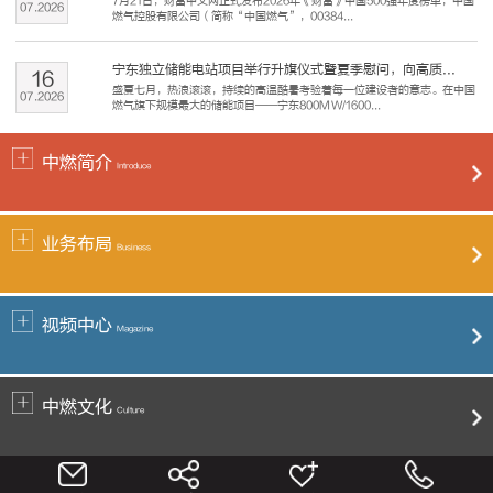
7月21日，财富中文网正式发布2026年《财富》中国500强年度榜单，中国
07
.
2026
燃气控股有限公司（简称“中国燃气”，00384...
宁东独立储能电站项目举行升旗仪式暨夏季慰问，向高质...
16
盛夏七月，热浪滚滚，持续的高温酷暑考验着每一位建设者的意志。在中国
07
.
2026
燃气旗下规模最大的储能项目——宁东800MW/1600...
中燃简介
Introduce
业务布局
Business
视频中心
Magazine
中燃文化
Culture