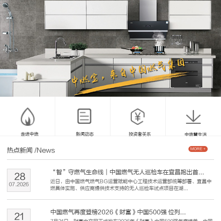
走进中燃
新闻动态
投资者关系
中燃慧生活
热点新闻
/News
MORE +
“智”守燃气生命线｜中国燃气无人巡检车在宜昌跑出首...
28
近日，由中国燃气燃气BG运营赋能中心工程技术运营部统筹部署、宜昌中
07
.
2026
燃具体实施、供应商提供技术支持的无人巡检车试点项目在湖...
中国燃气再度登榜2026《财富》中国500强 位列...
21