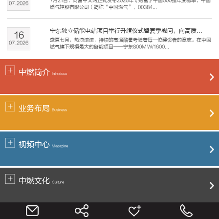
7月21日，财富中文网正式发布2026年《财富》中国500强年度榜单，中国
07
.
2026
燃气控股有限公司（简称“中国燃气”，00384...
宁东独立储能电站项目举行升旗仪式暨夏季慰问，向高质...
16
盛夏七月，热浪滚滚，持续的高温酷暑考验着每一位建设者的意志。在中国
07
.
2026
燃气旗下规模最大的储能项目——宁东800MW/1600...
中燃简介
Introduce
业务布局
Business
视频中心
Magazine
中燃文化
Culture