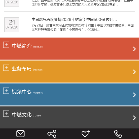
近日，由中国燃气燃气BG运营赋能中心工程技术运营部统筹部署、宜昌中
07
.
2026
燃具体实施、供应商提供技术支持的无人巡检车试点项目在湖...
中国燃气再度登榜2026《财富》中国500强 位列...
21
7月21日，财富中文网正式发布2026年《财富》中国500强年度榜单，中国
07
.
2026
燃气控股有限公司（简称“中国燃气”，00384...
中燃简介
Introduce
业务布局
Business
视频中心
Magazine
中燃文化
Culture