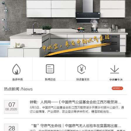
走进中燃
新闻动态
投资者关系
中燃慧生活
热点新闻
/News
MORE +
转载：人民网——《中国燃气公益基金会赴江西万载茭湖...
07
8月5日，中国燃气公益基金会赴江西万载茭湖乡开展乡村振兴公益行。通
08
.
2026
过公益捐赠、产业调研、政企座谈等多种形式，精准赋能当地...
“智”守燃气生命线｜中国燃气无人巡检车在宜昌跑出首...
28