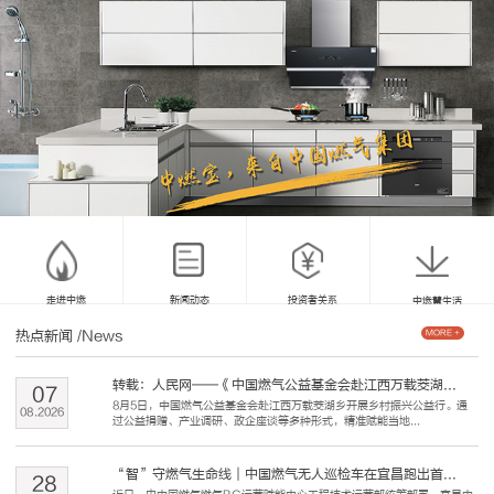
走进中燃
新闻动态
投资者关系
中燃慧生活
热点新闻
/News
MORE +
转载：人民网——《中国燃气公益基金会赴江西万载茭湖...
07
8月5日，中国燃气公益基金会赴江西万载茭湖乡开展乡村振兴公益行。通
08
.
2026
过公益捐赠、产业调研、政企座谈等多种形式，精准赋能当地...
“智”守燃气生命线｜中国燃气无人巡检车在宜昌跑出首...
28