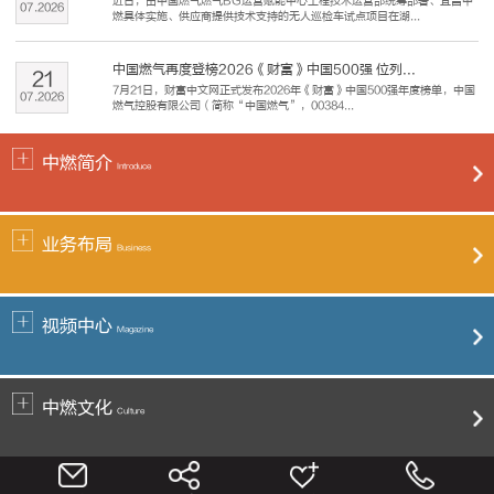
近日，由中国燃气燃气BG运营赋能中心工程技术运营部统筹部署、宜昌中
07
.
2026
燃具体实施、供应商提供技术支持的无人巡检车试点项目在湖...
中国燃气再度登榜2026《财富》中国500强 位列...
21
7月21日，财富中文网正式发布2026年《财富》中国500强年度榜单，中国
07
.
2026
燃气控股有限公司（简称“中国燃气”，00384...
中燃简介
Introduce
业务布局
Business
视频中心
Magazine
中燃文化
Culture