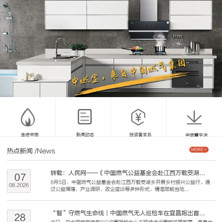
走进中燃
新闻动态
投资者关系
中燃慧生活
热点新闻
/News
MORE +
转载：人民网——《中国燃气公益基金会赴江西万载茭湖...
07
8月5日，中国燃气公益基金会赴江西万载茭湖乡开展乡村振兴公益行。通
08
.
2026
过公益捐赠、产业调研、政企座谈等多种形式，精准赋能当地...
“智”守燃气生命线｜中国燃气无人巡检车在宜昌跑出首...
28