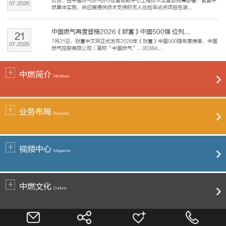
近日，由中国燃气燃气BG运营赋能中心工程技术运营部统筹部署、宜昌中
07
.
2026
燃具体实施、供应商提供技术支持的无人巡检车试点项目在湖...
中国燃气再度登榜2026《财富》中国500强 位列...
21
7月21日，财富中文网正式发布2026年《财富》中国500强年度榜单，中国
07
.
2026
燃气控股有限公司（简称“中国燃气”，00384...
中燃简介
Introduce
业务布局
Business
视频中心
Magazine
中燃文化
Culture