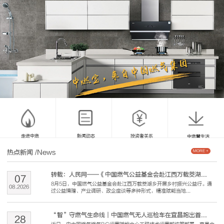
走进中燃
新闻动态
投资者关系
中燃慧生活
热点新闻
/News
MORE +
转载：人民网——《中国燃气公益基金会赴江西万载茭湖...
07
8月5日，中国燃气公益基金会赴江西万载茭湖乡开展乡村振兴公益行。通
08
.
2026
过公益捐赠、产业调研、政企座谈等多种形式，精准赋能当地...
“智”守燃气生命线｜中国燃气无人巡检车在宜昌跑出首...
28