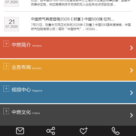
近日，由中国燃气燃气BG运营赋能中心工程技术运营部统筹部署、宜昌中
07
.
2026
燃具体实施、供应商提供技术支持的无人巡检车试点项目在湖...
中国燃气再度登榜2026《财富》中国500强 位列...
21
7月21日，财富中文网正式发布2026年《财富》中国500强年度榜单，中国
07
.
2026
燃气控股有限公司（简称“中国燃气”，00384...
中燃简介
Introduce
业务布局
Business
视频中心
Magazine
中燃文化
Culture