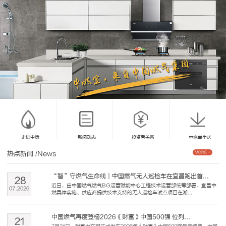
走进中燃
新闻动态
投资者关系
中燃慧生活
热点新闻
/News
MORE +
“智”守燃气生命线｜中国燃气无人巡检车在宜昌跑出首...
28
近日，由中国燃气燃气BG运营赋能中心工程技术运营部统筹部署、宜昌中
07
.
2026
燃具体实施、供应商提供技术支持的无人巡检车试点项目在湖...
中国燃气再度登榜2026《财富》中国500强 位列...
21