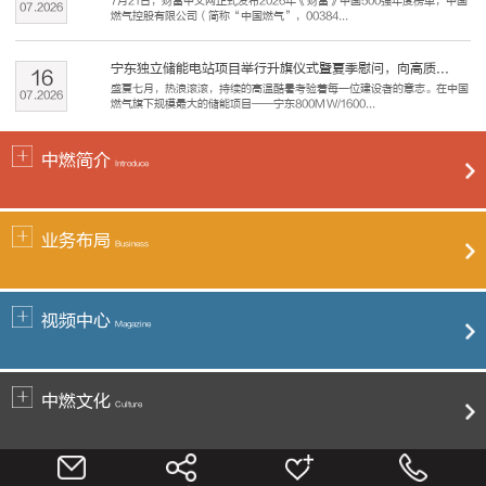
7月21日，财富中文网正式发布2026年《财富》中国500强年度榜单，中国
07
.
2026
燃气控股有限公司（简称“中国燃气”，00384...
宁东独立储能电站项目举行升旗仪式暨夏季慰问，向高质...
16
盛夏七月，热浪滚滚，持续的高温酷暑考验着每一位建设者的意志。在中国
07
.
2026
燃气旗下规模最大的储能项目——宁东800MW/1600...
中燃简介
Introduce
业务布局
Business
视频中心
Magazine
中燃文化
Culture