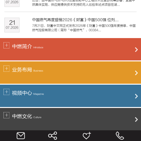
近日，由中国燃气燃气BG运营赋能中心工程技术运营部统筹部署、宜昌中
07
.
2026
燃具体实施、供应商提供技术支持的无人巡检车试点项目在湖...
中国燃气再度登榜2026《财富》中国500强 位列...
21
7月21日，财富中文网正式发布2026年《财富》中国500强年度榜单，中国
07
.
2026
燃气控股有限公司（简称“中国燃气”，00384...
中燃简介
Introduce
业务布局
Business
视频中心
Magazine
中燃文化
Culture