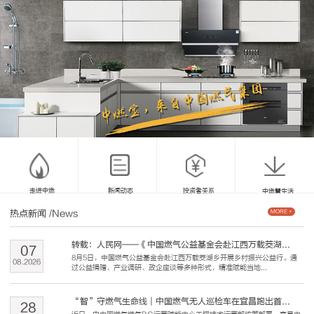
走进中燃
新闻动态
投资者关系
中燃慧生活
热点新闻
/News
MORE +
转载：人民网——《中国燃气公益基金会赴江西万载茭湖...
07
8月5日，中国燃气公益基金会赴江西万载茭湖乡开展乡村振兴公益行。通
08
.
2026
过公益捐赠、产业调研、政企座谈等多种形式，精准赋能当地...
“智”守燃气生命线｜中国燃气无人巡检车在宜昌跑出首...
28