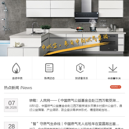
走进中燃
新闻动态
投资者关系
中燃慧生活
热点新闻
/News
MORE +
转载：人民网——《中国燃气公益基金会赴江西万载茭湖...
07
8月5日，中国燃气公益基金会赴江西万载茭湖乡开展乡村振兴公益行。通
08
.
2026
过公益捐赠、产业调研、政企座谈等多种形式，精准赋能当地...
“智”守燃气生命线｜中国燃气无人巡检车在宜昌跑出首...
28