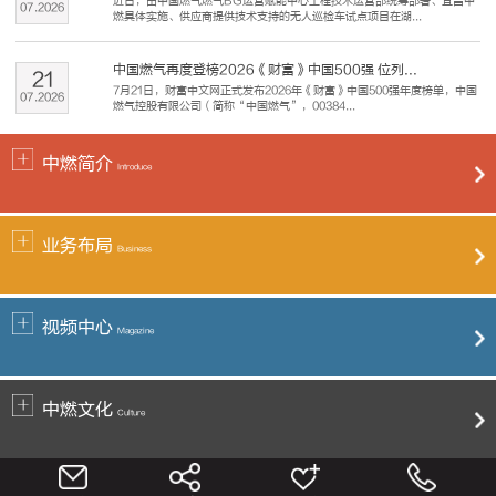
近日，由中国燃气燃气BG运营赋能中心工程技术运营部统筹部署、宜昌中
07
.
2026
燃具体实施、供应商提供技术支持的无人巡检车试点项目在湖...
中国燃气再度登榜2026《财富》中国500强 位列...
21
7月21日，财富中文网正式发布2026年《财富》中国500强年度榜单，中国
07
.
2026
燃气控股有限公司（简称“中国燃气”，00384...
中燃简介
Introduce
业务布局
Business
视频中心
Magazine
中燃文化
Culture