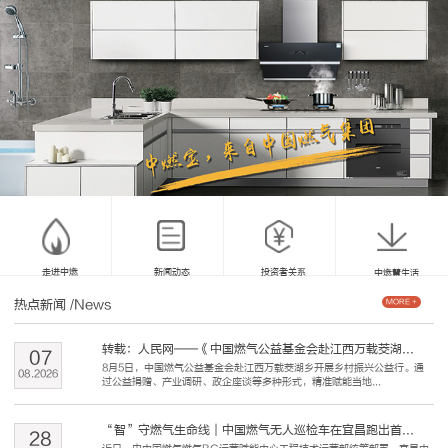
走进中燃
新闻动态
投资者关系
中燃慧生活
热点新闻
/News
MORE +
转载：人民网——《中国燃气公益基金会赴江西万载茭湖...
07
8月5日，中国燃气公益基金会赴江西万载茭湖乡开展乡村振兴公益行。通
08
.
2026
过公益捐赠、产业调研、政企座谈等多种形式，精准赋能当地...
“智”守燃气生命线｜中国燃气无人巡检车在宜昌跑出首...
28