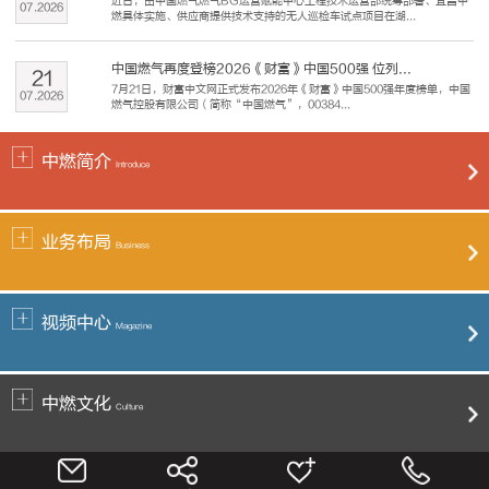
近日，由中国燃气燃气BG运营赋能中心工程技术运营部统筹部署、宜昌中
07
.
2026
燃具体实施、供应商提供技术支持的无人巡检车试点项目在湖...
中国燃气再度登榜2026《财富》中国500强 位列...
21
7月21日，财富中文网正式发布2026年《财富》中国500强年度榜单，中国
07
.
2026
燃气控股有限公司（简称“中国燃气”，00384...
中燃简介
Introduce
业务布局
Business
视频中心
Magazine
中燃文化
Culture