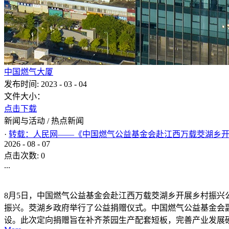
中国燃气大厦
发布时间:
2023
-
03
-
04
文件大小：
点击下载
新闻与活动
/
热点新闻
·
转载：人民网——《中国燃气公益基金会赴江西万载茭湖乡
2026
-
08
-
07
点击次数:
0
...
8月5日，中国燃气公益基金会赴江西万载茭湖乡开展乡村振
振兴。茭湖乡政府举行了公益捐赠仪式。中国燃气公益基金会
设。此次定向捐赠旨在补齐茶园生产配套短板，完善产业发展硬件