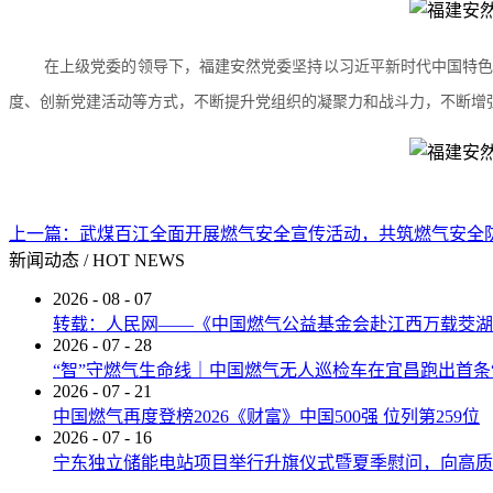
在上级党委的领导下，福建安然党委坚持以习近平新时代中国特
度、创新党建活动等方式，不断提升党组织的凝聚力和战斗力，不断增
上一篇：
武煤百江全面开展燃气安全宣传活动，共筑燃气安全
新闻动态
/
HOT NEWS
2026
-
08
-
07
转载：人民网——《中国燃气公益基金会赴江西万载茭湖
2026
-
07
-
28
“智”守燃气生命线｜中国燃气无人巡检车在宜昌跑出首条
2026
-
07
-
21
中国燃气再度登榜2026《财富》中国500强 位列第259位
2026
-
07
-
16
宁东独立储能电站项目举行升旗仪式暨夏季慰问，向高质