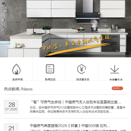
走进中燃
新闻动态
投资者关系
中燃慧生活
热点新闻
/News
MORE +
“智”守燃气生命线｜中国燃气无人巡检车在宜昌跑出首...
28
近日，由中国燃气燃气BG运营赋能中心工程技术运营部统筹部署、宜昌中
07
.
2026
燃具体实施、供应商提供技术支持的无人巡检车试点项目在湖...
中国燃气再度登榜2026《财富》中国500强 位列...
21