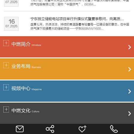
7月21日，财富中文网正式发布2026年《财富》中国500强年度榜单，中国
07
.
2026
燃气控股有限公司（简称“中国燃气”，00384...
宁东独立储能电站项目举行升旗仪式暨夏季慰问，向高质...
16
盛夏七月，热浪滚滚，持续的高温酷暑考验着每一位建设者的意志。在中国
07
.
2026
燃气旗下规模最大的储能项目——宁东800MW/1600...
中燃简介
Introduce
业务布局
Business
视频中心
Magazine
中燃文化
Culture