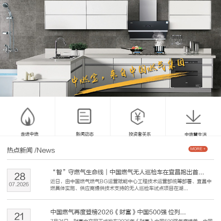
走进中燃
新闻动态
投资者关系
中燃慧生活
热点新闻
/News
MORE +
“智”守燃气生命线｜中国燃气无人巡检车在宜昌跑出首...
28
近日，由中国燃气燃气BG运营赋能中心工程技术运营部统筹部署、宜昌中
07
.
2026
燃具体实施、供应商提供技术支持的无人巡检车试点项目在湖...
中国燃气再度登榜2026《财富》中国500强 位列...
21