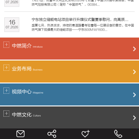
7月21日，财富中文网正式发布2026年《财富》中国500强年度榜单，中国
07
.
2026
燃气控股有限公司（简称“中国燃气”，00384...
宁东独立储能电站项目举行升旗仪式暨夏季慰问，向高质...
16
盛夏七月，热浪滚滚，持续的高温酷暑考验着每一位建设者的意志。在中国
07
.
2026
燃气旗下规模最大的储能项目——宁东800MW/1600...
中燃简介
Introduce
业务布局
Business
视频中心
Magazine
中燃文化
Culture