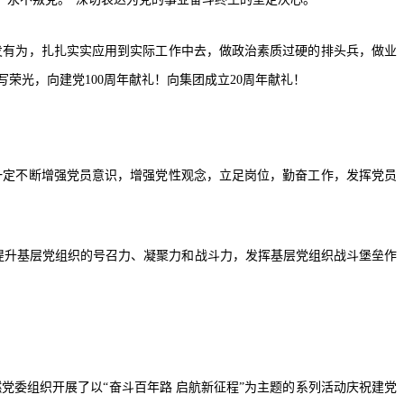
发有为，扎扎实实应用到实际工作中去，做政治素质过硬的排头兵，做业
荣光，向建党100周年献礼！向集团成立20周年献礼！
一定不断增强党员意识，增强党性观念，立足岗位，勤奋工作，发挥党员
，提升基层党组织的号召力、凝聚力和战斗力，发挥基层党组织战斗堡垒作
党委组织开展了以“奋斗百年路 启航新征程”为主题的系列活动庆祝建党