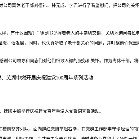
，对公司离休老干部刘德礼、孙元成、李君进行了看望慰问，把公司的关
么样，有什么困难？” 徐副书记握着老人的手亲切交谈，关切地询问每位
温暖、话发展，同时，也认真听取了老干部关心的问题，并叮嘱他们保重
感谢公司领导和同志们对他们细致入微的服务和关怀。作为离休干部，将
午，抚顺中燃举行庆祝建党百年重温入党誓词宣誓活动。
党徽在楼前整齐列队，面向鲜红党旗举起右拳，在党群工作部李守珍经理的
党忠诚，积极工作，为共产主义奋斗终身，随时准备为党和人民牺牲一切