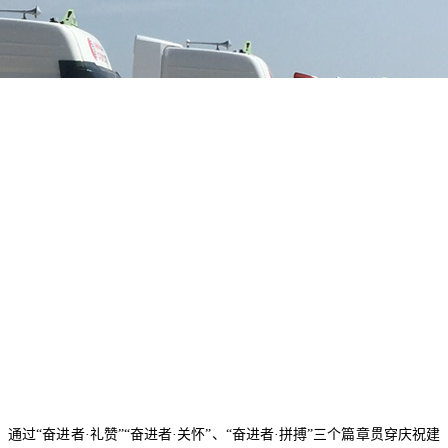
“奋进者·礼赞”“奋进者·关怀”、“奋进者·拼搏”三个篇章贯穿庆祝建