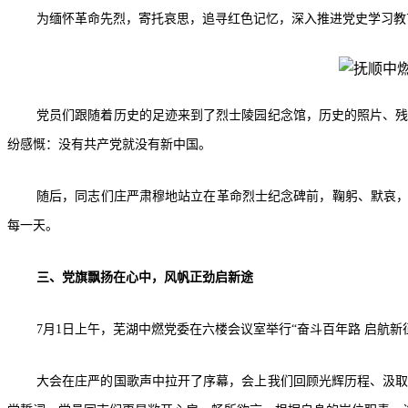
为缅怀革命先烈，寄托哀思，追寻红色记忆，深入推进党史学习教育
党员们跟随着历史的足迹来到了烈士陵园纪念馆，历史的照片、
纷感慨：没有共产党就没有新中国。
随后，同志们庄严肃穆地站立在革命烈士纪念碑前，鞠躬、默哀，
每一天。
三、党旗飘扬在心中，风帆正劲启新途
7月1日上午，芜湖中燃党委在六楼会议室举行“奋斗百年路 启航
大会在庄严的国歌声中拉开了序幕，会上我们回顾光辉历程、汲