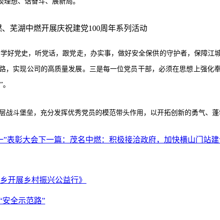
谈理想、话奋斗、展新局。
是学好党史，听党话，跟党走，办实事，做好安全保供的守护者，保障江
路，实现公司的高质量发展。三是每一位党员干部，必须在思想上强化
”。
层战斗堡垒，充分发挥优秀党员的模范带头作用，以开拓创新的勇气、蓬勃
一”表彰大会
下一篇：
茂名中燃：积极接洽政府，加快横山门站建
乡开展乡村振兴公益行》
“安全示范路”