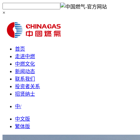
×
首页
走进中燃
中燃文化
新闻动态
联系我们
投资者关系
招贤纳士
中/
中文版
繁体版