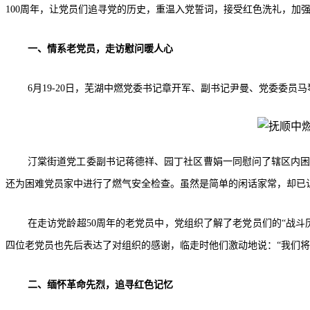
100周年，让党员们追寻党的历史，重温入党誓词，接受红色洗礼，加
一、情系老党员，走访慰问暖人心
6月19-20日，芜湖中燃党委书记章开军、副书记尹曼、党委委员
汀棠街道党工委副书记蒋德祥、园丁社区曹娟一同慰问了辖区内
还为困难党员家中进行了燃气安全检查。虽然是简单的闲话家常，却已
在走访党龄超50周年的老党员中，党组织了解了老党员们的“战
四位老党员也先后表达了对组织的感谢，临走时他们激动地说：“我们将
二、缅怀革命先烈，追寻红色记忆