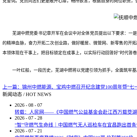
党誓词。党员同志们更是敞开心扉，畅所欲言，根据自身的岗位职责，
芜湖中燃党委书记章开军在会议中对全体党员提出以下要求：一
的精神血脉，奋力开拓二次创业路，做好暖居、微管网、新零售的开拓
本领体现在干事上，把目标锁定在成事上，以实际行动回答好“时代答卷
一叶红船，一段历史，芜湖中燃将以党建引领为抓手，全面筑牢基
上一篇：
锦州中燃能源、宝鸡中燃召开纪念建党100周年暨“七
新闻动态
/
HOT NEWS
2026
-
08
-
07
转载：人民网——《中国燃气公益基金会赴江西万载茭湖
2026
-
07
-
28
“智”守燃气生命线｜中国燃气无人巡检车在宜昌跑出首条
2026
-
07
-
21