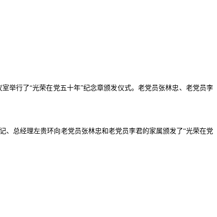
议室举行了“光荣在党五十年”纪念章颁发仪式。老党员张林忠、老党员李
党委书记、总经理左贵环向老党员张林忠和老党员李君的家属颁发了“光荣在党