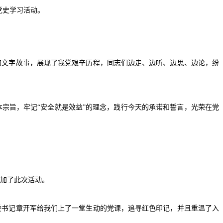
党史学习活动。
的文字故事，展现了我党艰辛历程，同志们边走、边听、边思、边论，纷
宗旨，牢记“安全就是效益”的理念，践行今天的承诺和誓言，光荣在党
参加了此次活动。
委书记章开军给我们上了一堂生动的党课，追寻红色印记，并且重温了入