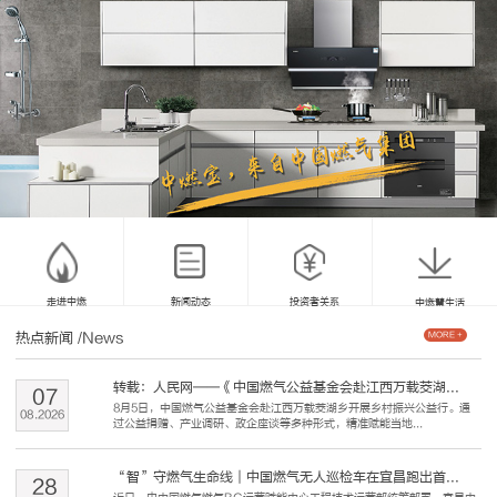
走进中燃
新闻动态
投资者关系
中燃慧生活
热点新闻
/News
MORE +
转载：人民网——《中国燃气公益基金会赴江西万载茭湖...
07
8月5日，中国燃气公益基金会赴江西万载茭湖乡开展乡村振兴公益行。通
08
.
2026
过公益捐赠、产业调研、政企座谈等多种形式，精准赋能当地...
“智”守燃气生命线｜中国燃气无人巡检车在宜昌跑出首...
28