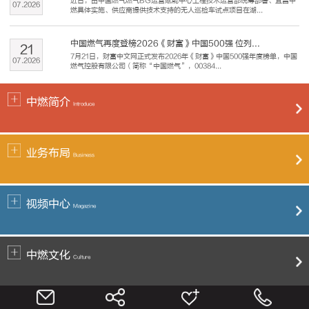
近日，由中国燃气燃气BG运营赋能中心工程技术运营部统筹部署、宜昌中
07
.
2026
燃具体实施、供应商提供技术支持的无人巡检车试点项目在湖...
中国燃气再度登榜2026《财富》中国500强 位列...
21
7月21日，财富中文网正式发布2026年《财富》中国500强年度榜单，中国
07
.
2026
燃气控股有限公司（简称“中国燃气”，00384...
中燃简介
Introduce
业务布局
Business
视频中心
Magazine
中燃文化
Culture