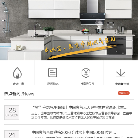
走进中燃
新闻动态
投资者关系
中燃慧生活
热点新闻
/News
MORE +
“智”守燃气生命线｜中国燃气无人巡检车在宜昌跑出首...
28
近日，由中国燃气燃气BG运营赋能中心工程技术运营部统筹部署、宜昌中
07
.
2026
燃具体实施、供应商提供技术支持的无人巡检车试点项目在湖...
中国燃气再度登榜2026《财富》中国500强 位列...
21