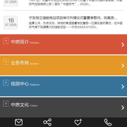
7月21日，财富中文网正式发布2026年《财富》中国500强年度榜单，中国
07
.
2026
燃气控股有限公司（简称“中国燃气”，00384...
宁东独立储能电站项目举行升旗仪式暨夏季慰问，向高质...
16
盛夏七月，热浪滚滚，持续的高温酷暑考验着每一位建设者的意志。在中国
07
.
2026
燃气旗下规模最大的储能项目——宁东800MW/1600...
中燃简介
Introduce
业务布局
Business
视频中心
Magazine
中燃文化
Culture