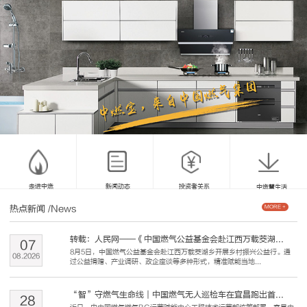
走进中燃
新闻动态
投资者关系
中燃慧生活
热点新闻
/News
MORE +
转载：人民网——《中国燃气公益基金会赴江西万载茭湖...
07
8月5日，中国燃气公益基金会赴江西万载茭湖乡开展乡村振兴公益行。通
08
.
2026
过公益捐赠、产业调研、政企座谈等多种形式，精准赋能当地...
“智”守燃气生命线｜中国燃气无人巡检车在宜昌跑出首...
28