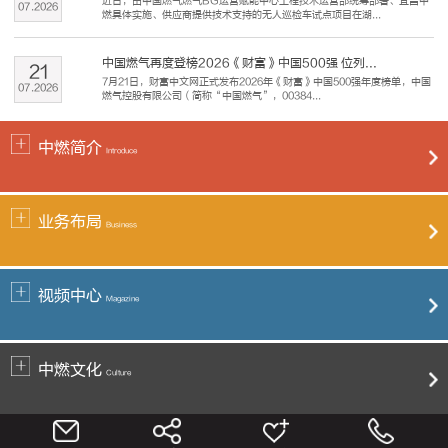
近日，由中国燃气燃气BG运营赋能中心工程技术运营部统筹部署、宜昌中
07
.
2026
燃具体实施、供应商提供技术支持的无人巡检车试点项目在湖...
中国燃气再度登榜2026《财富》中国500强 位列...
21
7月21日，财富中文网正式发布2026年《财富》中国500强年度榜单，中国
07
.
2026
燃气控股有限公司（简称“中国燃气”，00384...
中燃简介
Introduce
业务布局
Business
视频中心
Magazine
中燃文化
Culture