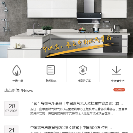
走进中燃
新闻动态
投资者关系
中燃慧生活
热点新闻
/News
MORE +
“智”守燃气生命线｜中国燃气无人巡检车在宜昌跑出首...
28
近日，由中国燃气燃气BG运营赋能中心工程技术运营部统筹部署、宜昌中
07
.
2026
燃具体实施、供应商提供技术支持的无人巡检车试点项目在湖...
中国燃气再度登榜2026《财富》中国500强 位列...
21