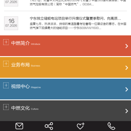
7月21日，财富中文网正式发布2026年《财富》中国500强年度榜单，中国
07
.
2026
燃气控股有限公司（简称“中国燃气”，00384...
宁东独立储能电站项目举行升旗仪式暨夏季慰问，向高质...
16
盛夏七月，热浪滚滚，持续的高温酷暑考验着每一位建设者的意志。在中国
07
.
2026
燃气旗下规模最大的储能项目——宁东800MW/1600...
中燃简介
Introduce
业务布局
Business
视频中心
Magazine
中燃文化
Culture