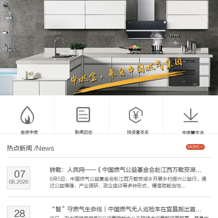
走进中燃
新闻动态
投资者关系
中燃慧生活
热点新闻
/News
MORE +
转载：人民网——《中国燃气公益基金会赴江西万载茭湖...
07
8月5日，中国燃气公益基金会赴江西万载茭湖乡开展乡村振兴公益行。通
08
.
2026
过公益捐赠、产业调研、政企座谈等多种形式，精准赋能当地...
“智”守燃气生命线｜中国燃气无人巡检车在宜昌跑出首...
28