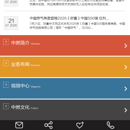
近日，由中国燃气燃气BG运营赋能中心工程技术运营部统筹部署、宜昌中
07
.
2026
燃具体实施、供应商提供技术支持的无人巡检车试点项目在湖...
中国燃气再度登榜2026《财富》中国500强 位列...
21
7月21日，财富中文网正式发布2026年《财富》中国500强年度榜单，中国
07
.
2026
燃气控股有限公司（简称“中国燃气”，00384...
中燃简介
Introduce
业务布局
Business
视频中心
Magazine
中燃文化
Culture