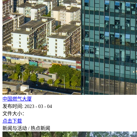
中国燃气大厦
发布时间:
2023
-
03
-
04
文件大小：
点击下载
新闻与活动
/
热点新闻