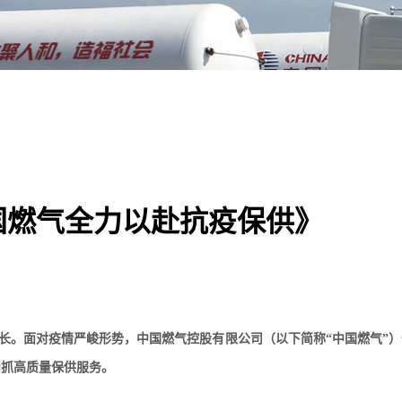
国燃气全力以赴抗疫保供》
长。面对疫情严峻形势，中国燃气控股有限公司（以下简称“中国燃气”）
紧抓高质量保供服务。