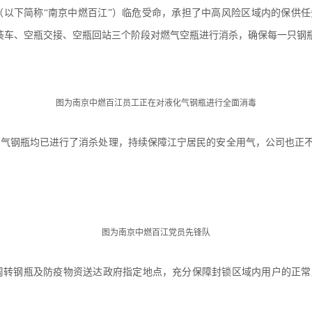
（以下简称“南京中燃百江”）临危受命，承担了中高风险区域内的保供
瓶装车、空瓶交接、空瓶回站三个阶段对燃气空瓶进行消杀，确保每一只钢
图为南京中燃百江员工正在对液化气钢瓶进行全面消毒
个燃气钢瓶均已进行了消杀处理，持续保障江宁居民的安全用气，公司也正
图为南京中燃百江党员先锋队
周转钢瓶及防疫物资送达政府指定地点，充分保障封锁区域内用户的正常