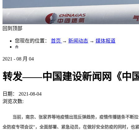
回到顶部
您现在的位置：
首页
→
新闻动态
→
媒体报道
2021
-
08
月
04
转发——中国建设新闻网《中
日期：
2021-08-04
浏览次数:
当前，南京、张家界等地疫情出现反弹趋势，疫情传播链条不断拉
全防疫专项会议”，全面部署、紧急动员，在做好安全防疫的同时，也