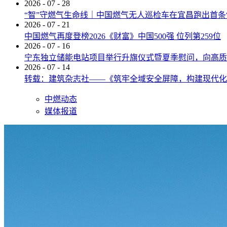
2026
-
07
-
28
“智”守燃气生命线｜中国燃气无人巡检车在宜昌跑出首条
2026
-
07
-
21
中国燃气再度登榜2026《财富》中国500强 位列第259位
2026
-
07
-
16
宁东独立储能电站项目举行升旗仪式暨夏季慰问，向高质
2026
-
07
-
14
转载：建筑杂志社——《筑牢全域安全屏障，构建现代化
中燃动态
媒体报道