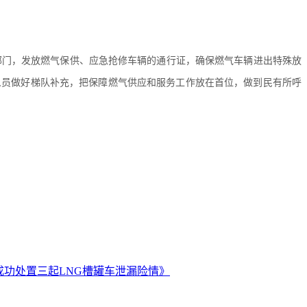
部门，发放燃气保供、应急抢修车辆的通行证，确保燃气车辆进出特殊放
人员做好梯队补充，把保障燃气供应和服务工作放在首位，做到民有所呼
。
功处置三起LNG槽罐车泄漏险情》