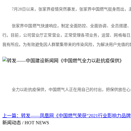
7月28日以来，张家界疫情突然暴发，张家界中国燃气挺身而出
张家界中国燃气快速响应，制定全面防控、全面协调、全员搭建、
行。目前，公司营业厅正常营业，正常受理各项业务，运营、网格每日
我有所应。为有效避免因人群聚集带来的传染风险，为解决用户充值的
全力以赴抗疫保供，中国燃气人正在用自己的付出，把保供放在心
上一篇：
转发——凤凰网《中国燃气荣获“2021行业影响力品牌
新闻动态
/
HOT NEWS