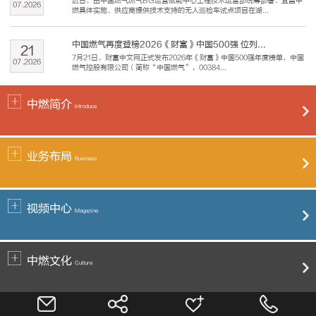
近日，由中国燃气燃气BG运营赋能中心工程技术运营部统筹部署、宜昌中
07
.
2026
燃具体实施、供应商提供技术支持的无人巡检车试点项目在湖...
中国燃气再度登榜2026《财富》中国500强 位列...
21
7月21日，财富中文网正式发布2026年《财富》中国500强年度榜单，中国
07
.
2026
燃气控股有限公司（简称“中国燃气”，00384...
中燃简介
Introduce
业务布局
Business
视频中心
Magazine
中燃文化
Culture