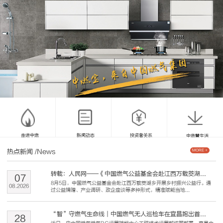
走进中燃
新闻动态
投资者关系
中燃慧生活
热点新闻
/News
MORE +
转载：人民网——《中国燃气公益基金会赴江西万载茭湖...
07
8月5日，中国燃气公益基金会赴江西万载茭湖乡开展乡村振兴公益行。通
08
.
2026
过公益捐赠、产业调研、政企座谈等多种形式，精准赋能当地...
“智”守燃气生命线｜中国燃气无人巡检车在宜昌跑出首...
28