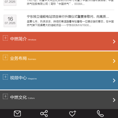
7月21日，财富中文网正式发布2026年《财富》中国500强年度榜单，中国
07
.
2026
燃气控股有限公司（简称“中国燃气”，00384...
宁东独立储能电站项目举行升旗仪式暨夏季慰问，向高质...
16
盛夏七月，热浪滚滚，持续的高温酷暑考验着每一位建设者的意志。在中国
07
.
2026
燃气旗下规模最大的储能项目——宁东800MW/1600...
中燃简介
Introduce
业务布局
Business
视频中心
Magazine
中燃文化
Culture