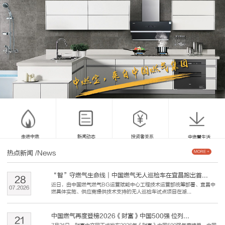
走进中燃
新闻动态
投资者关系
中燃慧生活
热点新闻
/News
MORE +
“智”守燃气生命线｜中国燃气无人巡检车在宜昌跑出首...
28
近日，由中国燃气燃气BG运营赋能中心工程技术运营部统筹部署、宜昌中
07
.
2026
燃具体实施、供应商提供技术支持的无人巡检车试点项目在湖...
中国燃气再度登榜2026《财富》中国500强 位列...
21