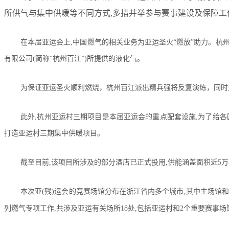
所供气与集中供暖等不同方式,多措并举参与赛事建设及保障工作
在本届亚运会上,中国燃气的相关业务为亚运圣火“燃放”助力。杭
有限公司(简称“杭州百江”)所提供的液化气。
为保证亚运圣火顺利燃烧，杭州百江派出精兵强将反复演练，同时
此外,杭州亚运村三期项目是本届亚运会的重点配套设施,为了给各
打造亚运村三期集中供暖项目。
截至目前,该项目所涉及的部分酒店已正式投用,供能涵盖面积近5万
本次亚(残)运会的竞赛场馆分布在浙江省内多个城市,其中主场馆
列燃气专项工作,共涉及亚运有关场所18处,包括亚运村和2个重要赛事