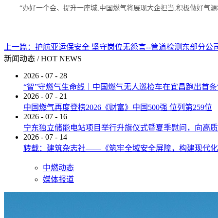
“办好一个会、提升一座城,中国燃气将展现大企担当,积极做好气
上一篇：
护航亚运保安全 坚守岗位无怨言--管道检测东部分公
新闻动态
/
HOT NEWS
2026
-
07
-
28
“智”守燃气生命线｜中国燃气无人巡检车在宜昌跑出首条
2026
-
07
-
21
中国燃气再度登榜2026《财富》中国500强 位列第259位
2026
-
07
-
16
宁东独立储能电站项目举行升旗仪式暨夏季慰问，向高质
2026
-
07
-
14
转载：建筑杂志社——《筑牢全域安全屏障，构建现代化
中燃动态
媒体报道