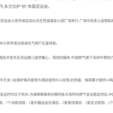
,多方位护“杭”本届亚运会。
州亚运会火炬传递启动仪式在西湖涌金公园广场举行,广场中央圣火盆燃起
对火炬传递沿线液化气用户反复排查。
国技术官员及亚运健儿提供暖心、周到的服务,中国燃气旗下深圳中燃热力发
平方米,5台锅炉每天能够为酒店提供8GJ(吉焦)的热能、每周累计提供1
和亚运村均位于杭州,为保障赛事举办期间各大场所的燃气安全稳定供应,中
场馆、7个训练场馆、1家外籍运动员酒店、2家接待酒店、1家定点医院、2