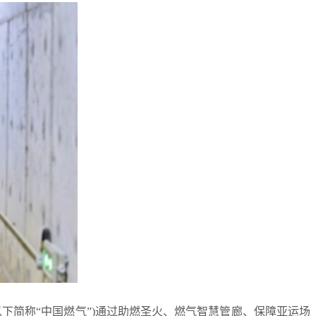
(以下简称“中国燃气”)通过助燃圣火、燃气智慧管廊、保障亚运场