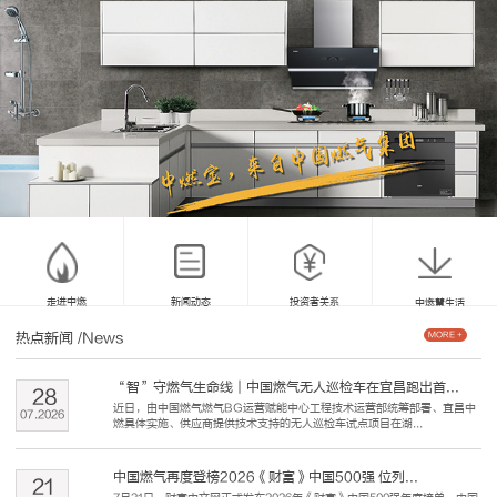
走进中燃
新闻动态
投资者关系
中燃慧生活
热点新闻
/News
MORE +
“智”守燃气生命线｜中国燃气无人巡检车在宜昌跑出首...
28
近日，由中国燃气燃气BG运营赋能中心工程技术运营部统筹部署、宜昌中
07
.
2026
燃具体实施、供应商提供技术支持的无人巡检车试点项目在湖...
中国燃气再度登榜2026《财富》中国500强 位列...
21