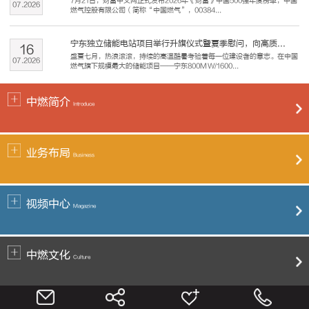
7月21日，财富中文网正式发布2026年《财富》中国500强年度榜单，中国
07
.
2026
燃气控股有限公司（简称“中国燃气”，00384...
宁东独立储能电站项目举行升旗仪式暨夏季慰问，向高质...
16
盛夏七月，热浪滚滚，持续的高温酷暑考验着每一位建设者的意志。在中国
07
.
2026
燃气旗下规模最大的储能项目——宁东800MW/1600...
中燃简介
Introduce
业务布局
Business
视频中心
Magazine
中燃文化
Culture