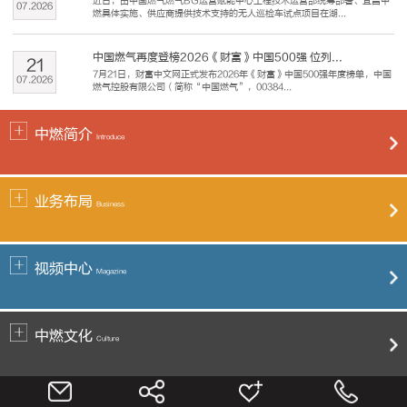
近日，由中国燃气燃气BG运营赋能中心工程技术运营部统筹部署、宜昌中
07
.
2026
燃具体实施、供应商提供技术支持的无人巡检车试点项目在湖...
中国燃气再度登榜2026《财富》中国500强 位列...
21
7月21日，财富中文网正式发布2026年《财富》中国500强年度榜单，中国
07
.
2026
燃气控股有限公司（简称“中国燃气”，00384...
中燃简介
Introduce
业务布局
Business
视频中心
Magazine
中燃文化
Culture