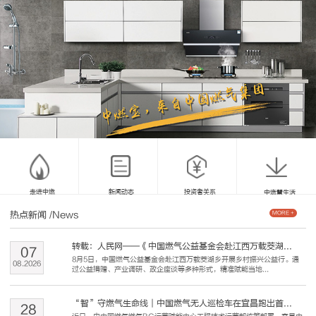
走进中燃
新闻动态
投资者关系
中燃慧生活
热点新闻
/News
MORE +
转载：人民网——《中国燃气公益基金会赴江西万载茭湖...
07
8月5日，中国燃气公益基金会赴江西万载茭湖乡开展乡村振兴公益行。通
08
.
2026
过公益捐赠、产业调研、政企座谈等多种形式，精准赋能当地...
“智”守燃气生命线｜中国燃气无人巡检车在宜昌跑出首...
28