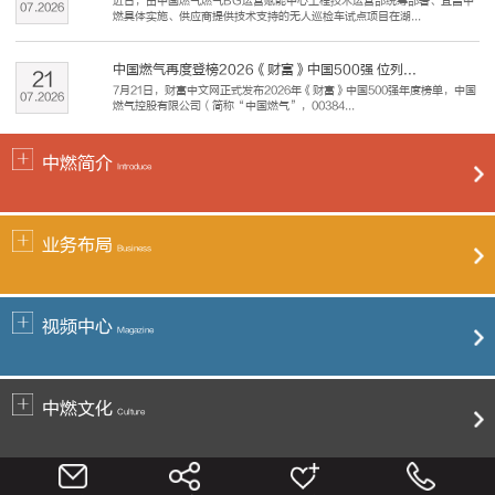
近日，由中国燃气燃气BG运营赋能中心工程技术运营部统筹部署、宜昌中
07
.
2026
燃具体实施、供应商提供技术支持的无人巡检车试点项目在湖...
中国燃气再度登榜2026《财富》中国500强 位列...
21
7月21日，财富中文网正式发布2026年《财富》中国500强年度榜单，中国
07
.
2026
燃气控股有限公司（简称“中国燃气”，00384...
中燃简介
Introduce
业务布局
Business
视频中心
Magazine
中燃文化
Culture