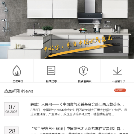
走进中燃
新闻动态
投资者关系
中燃慧生活
热点新闻
/News
MORE +
转载：人民网——《中国燃气公益基金会赴江西万载茭湖...
07
8月5日，中国燃气公益基金会赴江西万载茭湖乡开展乡村振兴公益行。通
08
.
2026
过公益捐赠、产业调研、政企座谈等多种形式，精准赋能当地...
“智”守燃气生命线｜中国燃气无人巡检车在宜昌跑出首...
28