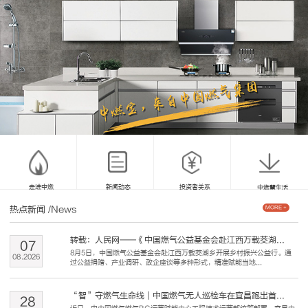
走进中燃
新闻动态
投资者关系
中燃慧生活
热点新闻
/News
MORE +
转载：人民网——《中国燃气公益基金会赴江西万载茭湖...
07
8月5日，中国燃气公益基金会赴江西万载茭湖乡开展乡村振兴公益行。通
08
.
2026
过公益捐赠、产业调研、政企座谈等多种形式，精准赋能当地...
“智”守燃气生命线｜中国燃气无人巡检车在宜昌跑出首...
28