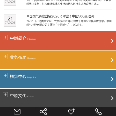
近日，由中国燃气燃气BG运营赋能中心工程技术运营部统筹部署、宜昌中
07
.
2026
燃具体实施、供应商提供技术支持的无人巡检车试点项目在湖...
中国燃气再度登榜2026《财富》中国500强 位列...
21
7月21日，财富中文网正式发布2026年《财富》中国500强年度榜单，中国
07
.
2026
燃气控股有限公司（简称“中国燃气”，00384...
中燃简介
Introduce
业务布局
Business
视频中心
Magazine
中燃文化
Culture