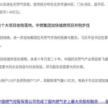
以及液化天然气贸易，其项目分布在北京市通州区、门头沟区、昌平区、石
币1.40亿元。
网络，进一步加快集团在天然气市场的拓展与整合。习近平总书记在第75届
响。
的气候目标提供坚实保障。未来十年乃至二十年，中国的天然气产业将迎来
现更大的企业效益与社会效益，并为股东创造更大的价值。
业用户128户及供热用户73户，贡献新增气量6.3亿方，有助于华北区
中国燃气控股有限公司完成了国内燃气史上最大宗股权融资——配股集