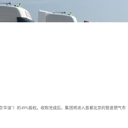
北京华油”）的49%股权。收购完成后，集团将进入首都北京的管道燃气市