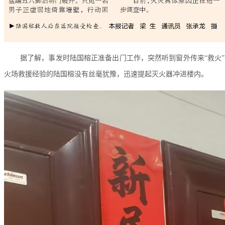
据了解，事发时陆国榕正准备出门工作，突然听到窗外传来“救火
火场救援经验的陆国榕没有丝毫犹豫，迅速提起灭火器冲进楼内。