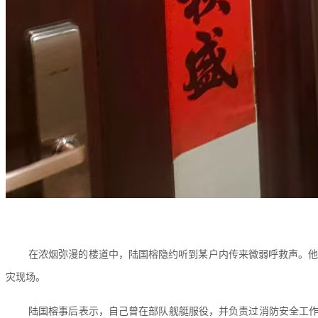
在浓烟弥漫的楼道中，陆国榕隐约听到某户内传来微弱呼救声。
灾现场。
陆国榕事后表示，自己曾在部队舰艇服役，并负责过消防安全工作