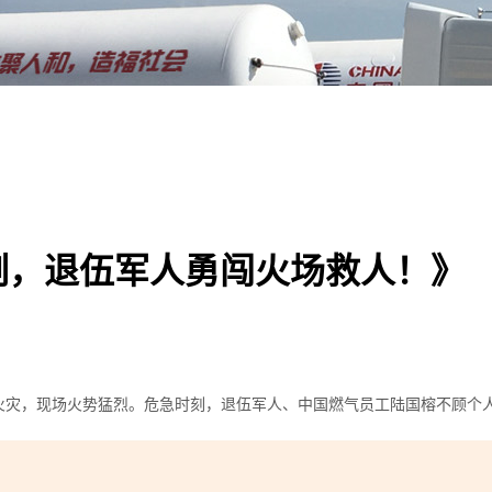
刻，退伍军人勇闯火场救人！》
发生火灾，现场火势猛烈。危急时刻，退伍军人、中国燃气员工陆国榕不顾