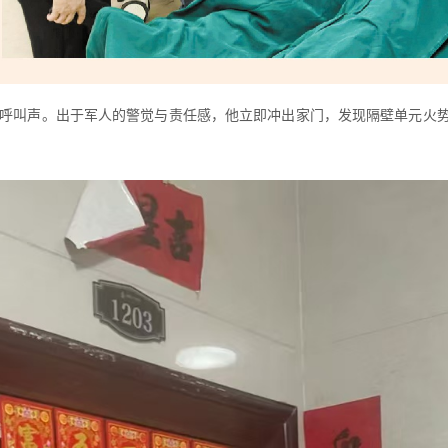
”呼叫声。出于军人的警觉与责任感，他立即冲出家门，发现隔壁单元火