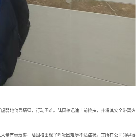
正虚弱地倚靠墙壁，行动困难。陆国榕迅速上前搀扶，并将其安全带离火
入大量有毒烟雾，陆国榕出现了呼吸困难等不适症状。其所在公司领导得