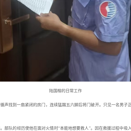
陆国榕的日常工作
他循声找到一扇紧闭的房门，连续猛踹五六脚后将门破开。只见一名男子
。部队的经历使他在面对火情时“本能地想要救人”。因在救援过程中吸