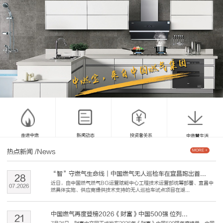
走进中燃
新闻动态
投资者关系
中燃慧生活
热点新闻
/News
MORE +
“智”守燃气生命线｜中国燃气无人巡检车在宜昌跑出首...
28
近日，由中国燃气燃气BG运营赋能中心工程技术运营部统筹部署、宜昌中
07
.
2026
燃具体实施、供应商提供技术支持的无人巡检车试点项目在湖...
中国燃气再度登榜2026《财富》中国500强 位列...
21