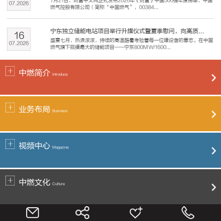
7月21日，财富中文网正式发布2026年《财富》中国500强年度榜单，中国
07
.
2026
燃气控股有限公司（简称“中国燃气”，00384...
宁东独立储能电站项目举行升旗仪式暨夏季慰问，向高质...
16
盛夏七月，热浪滚滚，持续的高温酷暑考验着每一位建设者的意志。在中国
07
.
2026
燃气旗下规模最大的储能项目——宁东800MW/1600...
中燃简介
Introduce
业务布局
Business
视频中心
Magazine
中燃文化
Culture