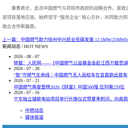
黄勇表示，此次中国燃气与祁阳市政府的战略合作，是政
进项目落地见效，始终坚守 “服务企业” 核心方针，共同助
政企合作新篇章。
上一篇：
中国燃气助力徐州中兴纸业低碳发展 12.5MW/25M
新闻动态
/
HOT NEWS
2026
-
08
-
07
转载：人民网——《中国燃气公益基金会赴江西万载茭湖
2026
-
07
-
28
“智”守燃气生命线｜中国燃气无人巡检车在宜昌跑出首条
2026
-
07
-
21
中国燃气再度登榜2026《财富》中国500强 位列第259位
2026
-
07
-
16
宁东独立储能电站项目举行升旗仪式暨夏季慰问，向高质
中燃动态
媒体报道