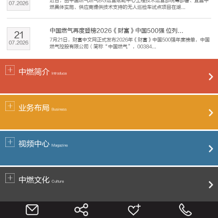
近日，由中国燃气燃气BG运营赋能中心工程技术运营部统筹部署、宜昌中
07
.
2026
燃具体实施、供应商提供技术支持的无人巡检车试点项目在湖...
中国燃气再度登榜2026《财富》中国500强 位列...
21
7月21日，财富中文网正式发布2026年《财富》中国500强年度榜单，中国
07
.
2026
燃气控股有限公司（简称“中国燃气”，00384...
中燃简介
Introduce
业务布局
Business
视频中心
Magazine
中燃文化
Culture