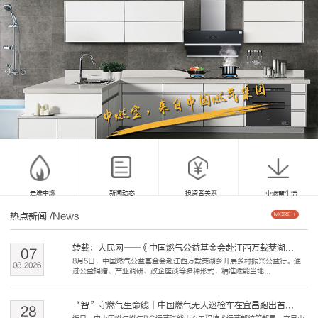
走进中燃
新闻动态
投资者关系
中燃慧生活
热点新闻
/News
MORE +
转载：人民网——《中国燃气公益基金会赴江西万载茭湖...
07
8月5日，中国燃气公益基金会赴江西万载茭湖乡开展乡村振兴公益行。通
08
.
2026
过公益捐赠、产业调研、政企座谈等多种形式，精准赋能当地...
“智”守燃气生命线｜中国燃气无人巡检车在宜昌跑出首...
28