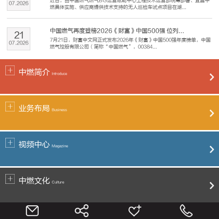
近日，由中国燃气燃气BG运营赋能中心工程技术运营部统筹部署、宜昌中
07
.
2026
燃具体实施、供应商提供技术支持的无人巡检车试点项目在湖...
中国燃气再度登榜2026《财富》中国500强 位列...
21
7月21日，财富中文网正式发布2026年《财富》中国500强年度榜单，中国
07
.
2026
燃气控股有限公司（简称“中国燃气”，00384...
中燃简介
Introduce
业务布局
Business
视频中心
Magazine
中燃文化
Culture