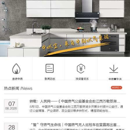
走进中燃
新闻动态
投资者关系
中燃慧生活
热点新闻
/News
MORE +
转载：人民网——《中国燃气公益基金会赴江西万载茭湖...
07
8月5日，中国燃气公益基金会赴江西万载茭湖乡开展乡村振兴公益行。通
08
.
2026
过公益捐赠、产业调研、政企座谈等多种形式，精准赋能当地...
“智”守燃气生命线｜中国燃气无人巡检车在宜昌跑出首...
28